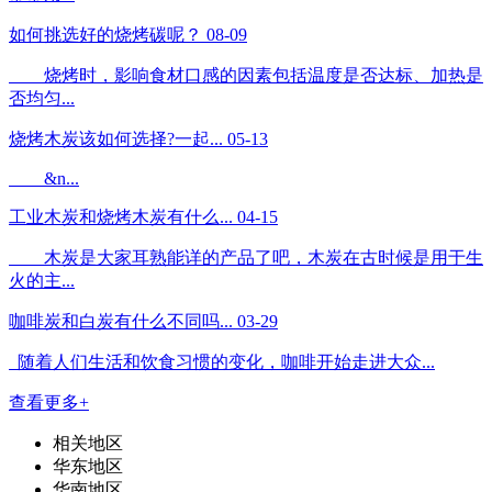
如何挑选好的烧烤碳呢？
08-09
烧烤时，影响食材口感的因素包括温度是否达标、加热是
否均匀...
烧烤木炭该如何选择?一起...
05-13
&n...
工业木炭和烧烤木炭有什么...
04-15
木炭是大家耳熟能详的产品了吧，木炭在古时候是用于生
火的主...
咖啡炭和白炭有什么不同吗...
03-29
随着人们生活和饮食习惯的变化，咖啡开始走进大众...
查看更多+
相关地区
华东地区
华南地区