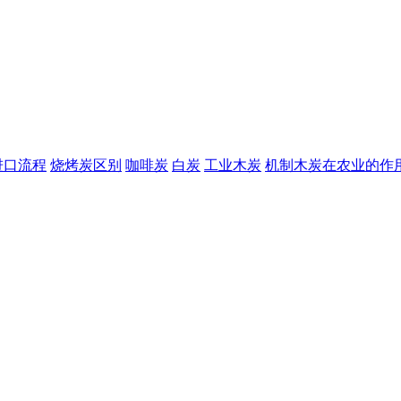
进口流程
烧烤炭区别
咖啡炭
白炭
工业木炭
机制木炭在农业的作