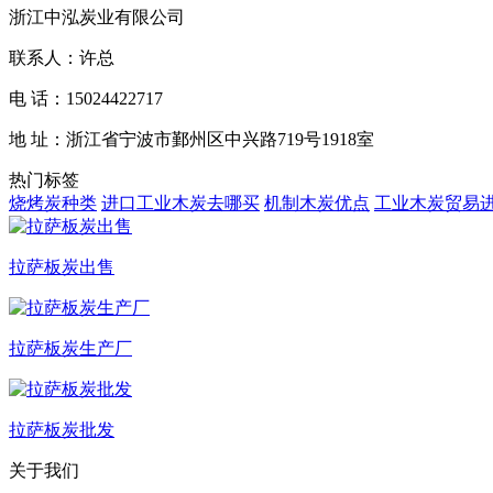
浙江中泓炭业有限公司
联系人：许总
电 话：15024422717
地 址：浙江省宁波市鄞州区中兴路719号1918室
热门标签
烧烤炭种类
进口工业木炭去哪买
机制木炭优点
工业木炭贸易
拉萨板炭出售
拉萨板炭生产厂
拉萨板炭批发
关于我们